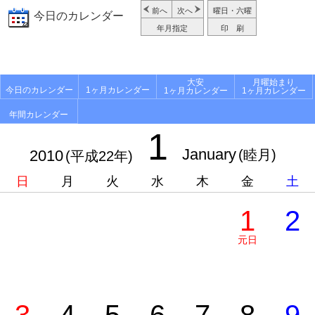
前へ
次へ
曜日・六曜
今日のカレンダー
年月指定
印 刷
大安
月曜始まり
今日のカレンダー
1ヶ月カレンダー
1ヶ月カレンダー
1ヶ月カレンダー
年間カレンダー
1
January
2010
(睦月)
(平成22年)
日
月
火
水
木
金
土
1
2
元日