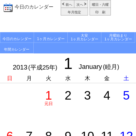
前へ
次へ
曜日・六曜
今日のカレンダー
年月指定
印 刷
大安
月曜始まり
今日のカレンダー
1ヶ月カレンダー
1ヶ月カレンダー
1ヶ月カレンダー
年間カレンダー
1
January
2013
(睦月)
(平成25年)
日
月
火
水
木
金
土
1
2
3
4
5
元日