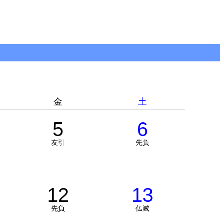
金
土
5
6
友引
先負
12
13
先負
仏滅