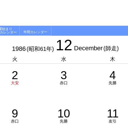
曜始まり
年間カレンダー
月カレンダー
12
December
1986
(師走)
(昭和61年)
火
水
木
2
3
4
大安
赤口
先勝
9
10
11
赤口
先勝
友引