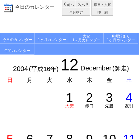
前へ
次へ
曜日・六曜
今日のカレンダー
年月指定
印 刷
大安
月曜始まり
今日のカレンダー
1ヶ月カレンダー
1ヶ月カレンダー
1ヶ月カレンダー
年間カレンダー
12
December
2004
(師走)
(平成16年)
日
月
火
水
木
金
土
1
2
3
4
大安
赤口
先勝
友引