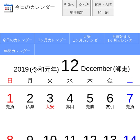
前へ
次へ
曜日・六曜
今日のカレンダー
年月指定
印 刷
大安
月曜始まり
今日のカレンダー
1ヶ月カレンダー
1ヶ月カレンダー
1ヶ月カレンダー
年間カレンダー
12
December
2019
(師走)
(令和元年)
日
月
火
水
木
金
土
1
2
3
4
5
6
7
先負
仏滅
大安
赤口
先勝
友引
先負