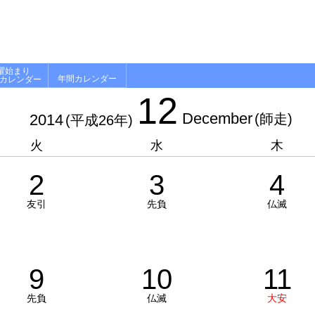
曜始まり
年間カレンダー
月カレンダー
12
December
2014
(師走)
(平成26年)
火
水
木
2
3
4
友引
先負
仏滅
9
10
11
先負
仏滅
大安