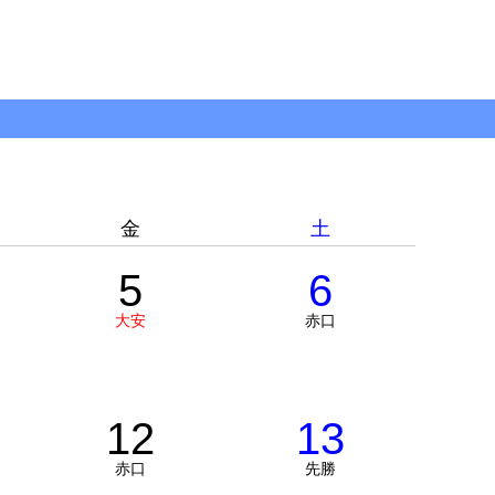
金
土
5
6
大安
赤口
12
13
赤口
先勝