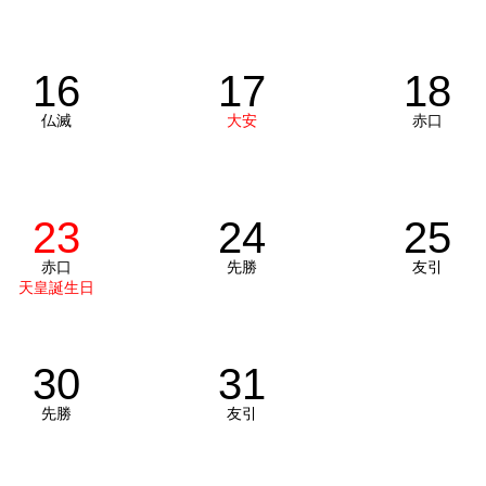
16
17
18
仏滅
大安
赤口
23
24
25
赤口
先勝
友引
天皇誕生日
30
31
先勝
友引