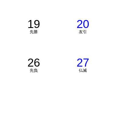
19
20
先勝
友引
26
27
先負
仏滅