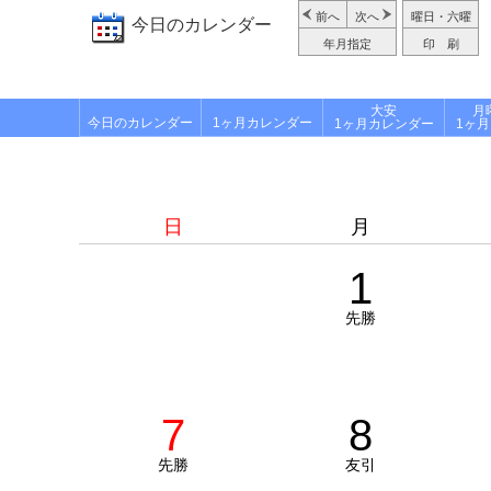
前へ
次へ
曜日・六曜
今日のカレンダー
年月指定
印 刷
大安
月
今日のカレンダー
1ヶ月カレンダー
1ヶ月カレンダー
1ヶ
日
月
1
先勝
7
8
先勝
友引