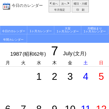
前へ
次へ
曜日・六曜
今日のカレンダー
年月指定
印 刷
大安
月曜始まり
今日のカレンダー
1ヶ月カレンダー
1ヶ月カレンダー
1ヶ月カレンダー
年間カレンダー
7
July
1987
(文月)
(昭和62年)
月
火
水
木
金
土
日
1
2
3
4
5