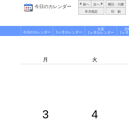
前へ
次へ
曜日・六曜
今日のカレンダー
年月指定
印 刷
大安
月
今日のカレンダー
1ヶ月カレンダー
1ヶ月カレンダー
1ヶ
月
火
3
4