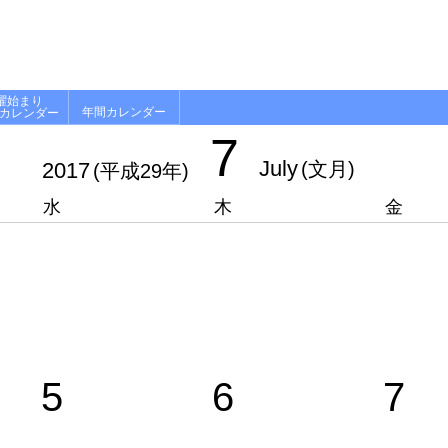
曜始まり
年間カレンダー
月カレンダー
7
July
2017
(文月)
(平成29年)
水
木
金
5
6
7