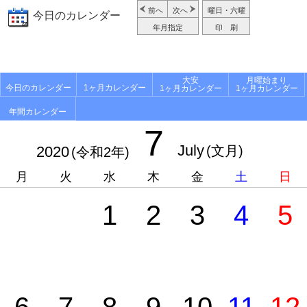
前へ
次へ
曜日・六曜
今日のカレンダー
年月指定
印 刷
大安
月曜始まり
今日のカレンダー
1ヶ月カレンダー
1ヶ月カレンダー
1ヶ月カレンダー
年間カレンダー
7
July
2020
(文月)
(令和2年)
月
火
水
木
金
土
日
1
2
3
4
5