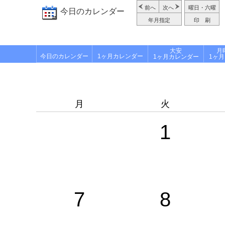
前へ
次へ
曜日・六曜
今日のカレンダー
年月指定
印 刷
大安
月
今日のカレンダー
1ヶ月カレンダー
1ヶ月カレンダー
1ヶ
月
火
1
7
8