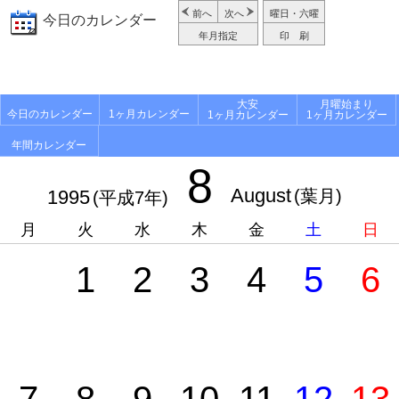
前へ
次へ
曜日・六曜
今日のカレンダー
年月指定
印 刷
大安
月曜始まり
今日のカレンダー
1ヶ月カレンダー
1ヶ月カレンダー
1ヶ月カレンダー
年間カレンダー
8
August
1995
(葉月)
(平成7年)
月
火
水
木
金
土
日
1
2
3
4
5
6