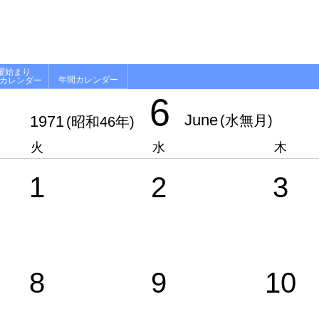
曜始まり
年間カレンダー
月カレンダー
6
June
1971
(水無月)
(昭和46年)
火
水
木
1
2
3
8
9
10