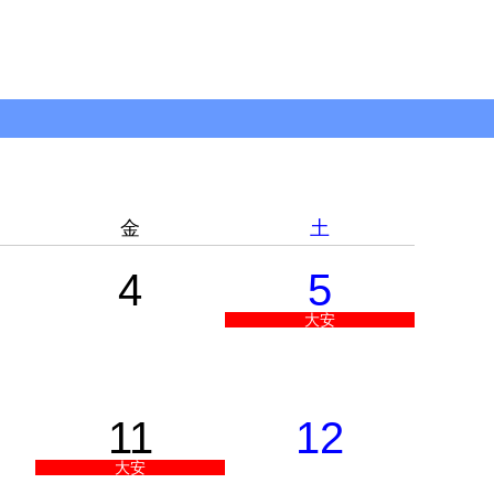
金
土
4
5
大安
11
12
大安