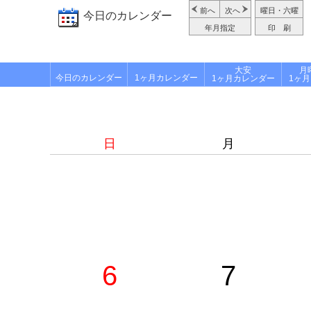
前へ
次へ
曜日・六曜
今日のカレンダー
年月指定
印 刷
大安
月
今日のカレンダー
1ヶ月カレンダー
1ヶ月カレンダー
1ヶ
日
月
6
7