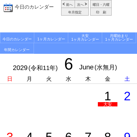
前へ
次へ
曜日・六曜
今日のカレンダー
年月指定
印 刷
大安
月曜始まり
今日のカレンダー
1ヶ月カレンダー
1ヶ月カレンダー
1ヶ月カレンダー
年間カレンダー
6
June
2029
(水無月)
(令和11年)
日
月
火
水
木
金
土
1
2
大安