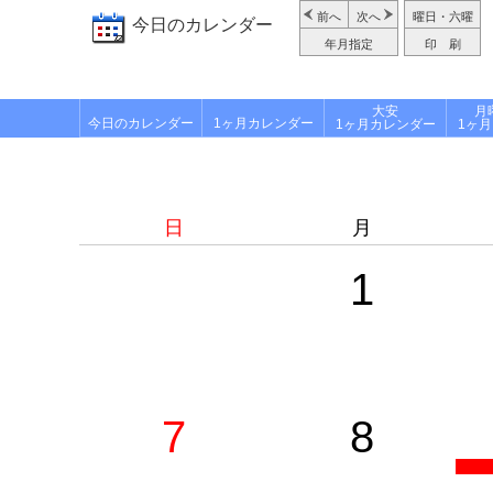
前へ
次へ
曜日・六曜
今日のカレンダー
年月指定
印 刷
大安
月
今日のカレンダー
1ヶ月カレンダー
1ヶ月カレンダー
1ヶ
日
月
1
7
8