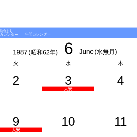
曜始まり
年間カレンダー
月カレンダー
6
June
1987
(水無月)
(昭和62年)
火
水
木
2
3
4
大安
9
10
11
大安