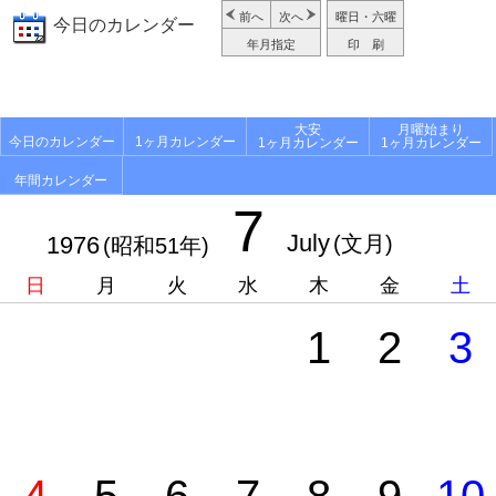
前へ
次へ
曜日・六曜
今日のカレンダー
年月指定
印 刷
大安
月曜始まり
今日のカレンダー
1ヶ月カレンダー
1ヶ月カレンダー
1ヶ月カレンダー
年間カレンダー
7
July
1976
(文月)
(昭和51年)
日
月
火
水
木
金
土
1
2
3