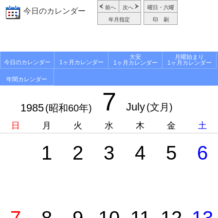
前へ
次へ
曜日・六曜
今日のカレンダー
年月指定
印 刷
大安
月曜始まり
今日のカレンダー
1ヶ月カレンダー
1ヶ月カレンダー
1ヶ月カレンダー
年間カレンダー
7
July
1985
(文月)
(昭和60年)
日
月
火
水
木
金
土
1
2
3
4
5
6