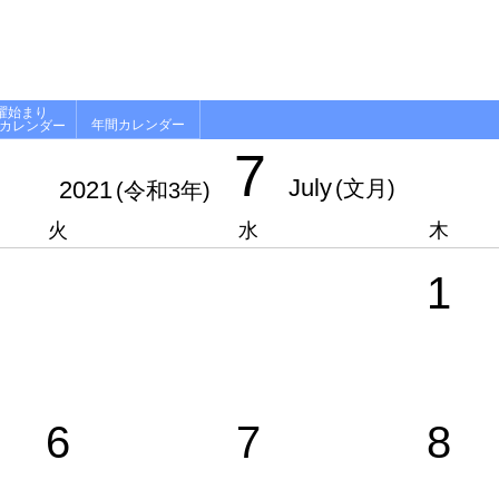
曜始まり
年間カレンダー
月カレンダー
7
July
2021
(文月)
(令和3年)
火
水
木
1
6
7
8