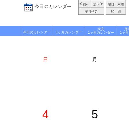
前へ
次へ
曜日・六曜
今日のカレンダー
年月指定
印 刷
大安
月
今日のカレンダー
1ヶ月カレンダー
1ヶ月カレンダー
1ヶ
日
月
4
5