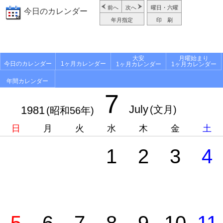
前へ
次へ
曜日・六曜
今日のカレンダー
年月指定
印 刷
大安
月曜始まり
今日のカレンダー
1ヶ月カレンダー
1ヶ月カレンダー
1ヶ月カレンダー
年間カレンダー
7
July
1981
(文月)
(昭和56年)
日
月
火
水
木
金
土
1
2
3
4