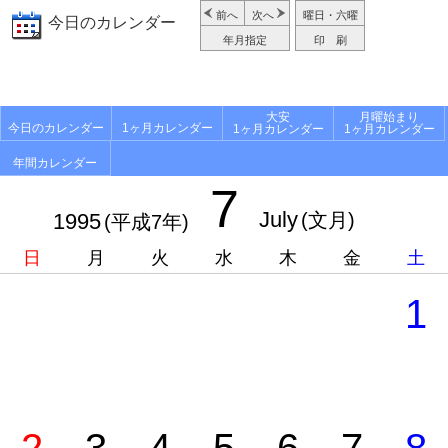
前へ
次へ
曜日・六曜
今日のカレンダー
年月指定
印 刷
大安
月曜始まり
今日のカレンダー
1ヶ月カレンダー
1ヶ月カレンダー
1ヶ月カレンダー
年間カレンダー
7
July
1995
(文月)
(平成7年)
日
月
火
水
木
金
土
1