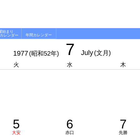
曜始まり
年間カレンダー
月カレンダー
7
July
1977
(文月)
(昭和52年)
火
水
木
5
6
7
大安
赤口
先勝