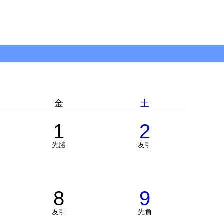
金
土
1
2
先勝
友引
8
9
友引
先負