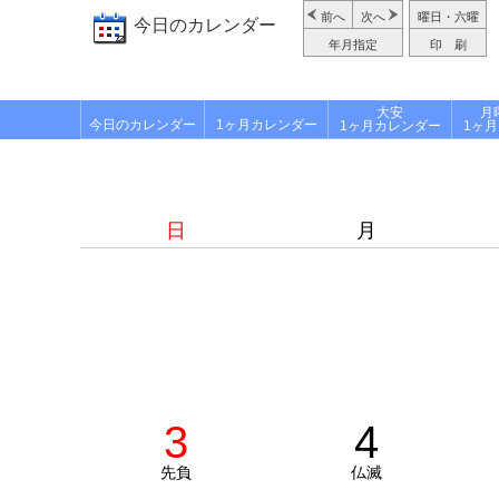
前へ
次へ
曜日・六曜
今日のカレンダー
年月指定
印 刷
大安
月
今日のカレンダー
1ヶ月カレンダー
1ヶ月カレンダー
1ヶ
日
月
3
4
先負
仏滅