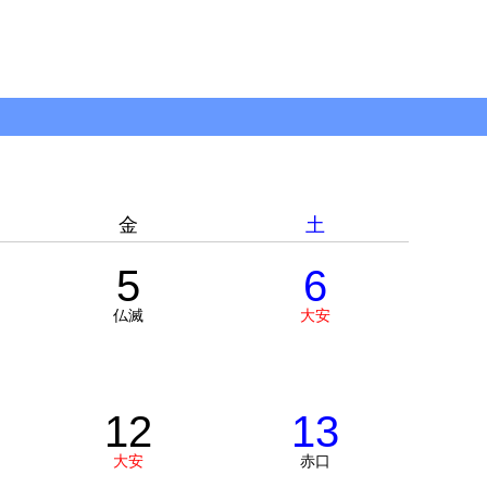
金
土
5
6
仏滅
大安
12
13
大安
赤口