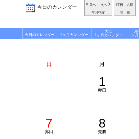
前へ
次へ
曜日・六曜
今日のカレンダー
年月指定
印 刷
大安
月
今日のカレンダー
1ヶ月カレンダー
1ヶ月カレンダー
1ヶ
日
月
1
赤口
7
8
赤口
先勝