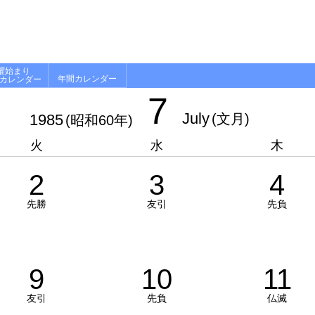
曜始まり
年間カレンダー
月カレンダー
7
July
1985
(文月)
(昭和60年)
火
水
木
2
3
4
先勝
友引
先負
9
10
11
友引
先負
仏滅