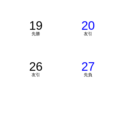
19
20
先勝
友引
26
27
友引
先負