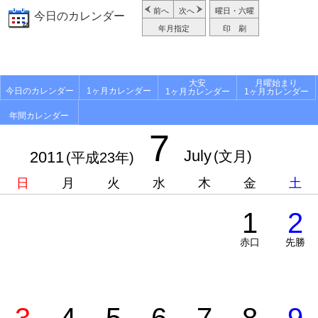
前へ
次へ
曜日・六曜
今日のカレンダー
年月指定
印 刷
大安
月曜始まり
今日のカレンダー
1ヶ月カレンダー
1ヶ月カレンダー
1ヶ月カレンダー
年間カレンダー
7
July
2011
(文月)
(平成23年)
日
月
火
水
木
金
土
1
2
赤口
先勝