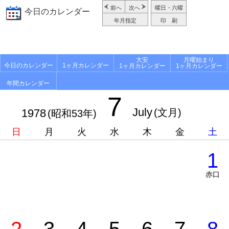
前へ
次へ
曜日・六曜
今日のカレンダー
年月指定
印 刷
大安
月曜始まり
今日のカレンダー
1ヶ月カレンダー
1ヶ月カレンダー
1ヶ月カレンダー
年間カレンダー
7
July
1978
(文月)
(昭和53年)
日
月
火
水
木
金
土
1
赤口