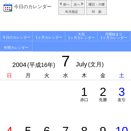
前へ
次へ
曜日・六曜
今日のカレンダー
年月指定
印 刷
大安
月曜始まり
今日のカレンダー
1ヶ月カレンダー
1ヶ月カレンダー
1ヶ月カレンダー
年間カレンダー
7
July
2004
(文月)
(平成16年)
日
月
火
水
木
金
土
1
2
3
赤口
先勝
友引