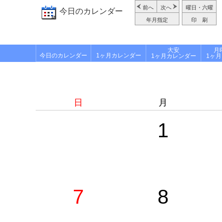
前へ
次へ
曜日・六曜
今日のカレンダー
年月指定
印 刷
大安
月
今日のカレンダー
1ヶ月カレンダー
1ヶ月カレンダー
1ヶ
日
月
1
7
8