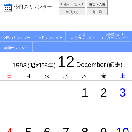
前へ
次へ
曜日・六曜
今日のカレンダー
年月指定
印 刷
大安
月曜始まり
今日のカレンダー
1ヶ月カレンダー
1ヶ月カレンダー
1ヶ月カレンダー
年間カレンダー
12
December
1983
(師走)
(昭和58年)
日
月
火
水
木
金
土
1
2
3