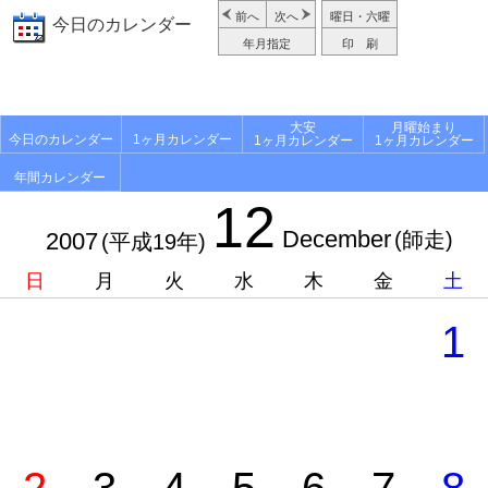
前へ
次へ
曜日・六曜
今日のカレンダー
年月指定
印 刷
大安
月曜始まり
今日のカレンダー
1ヶ月カレンダー
1ヶ月カレンダー
1ヶ月カレンダー
年間カレンダー
12
December
2007
(師走)
(平成19年)
日
月
火
水
木
金
土
1