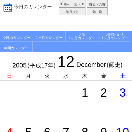
前へ
次へ
曜日・六曜
今日のカレンダー
年月指定
印 刷
大安
月曜始まり
今日のカレンダー
1ヶ月カレンダー
1ヶ月カレンダー
1ヶ月カレンダー
年間カレンダー
12
December
2005
(師走)
(平成17年)
日
月
火
水
木
金
土
1
2
3