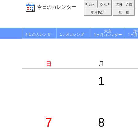
前へ
次へ
曜日・六曜
今日のカレンダー
年月指定
印 刷
大安
月
今日のカレンダー
1ヶ月カレンダー
1ヶ月カレンダー
1ヶ
日
月
1
7
8