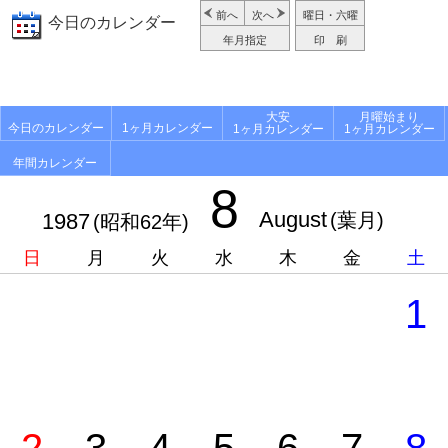
前へ
次へ
曜日・六曜
今日のカレンダー
年月指定
印 刷
大安
月曜始まり
今日のカレンダー
1ヶ月カレンダー
1ヶ月カレンダー
1ヶ月カレンダー
年間カレンダー
8
August
1987
(葉月)
(昭和62年)
日
月
火
水
木
金
土
1