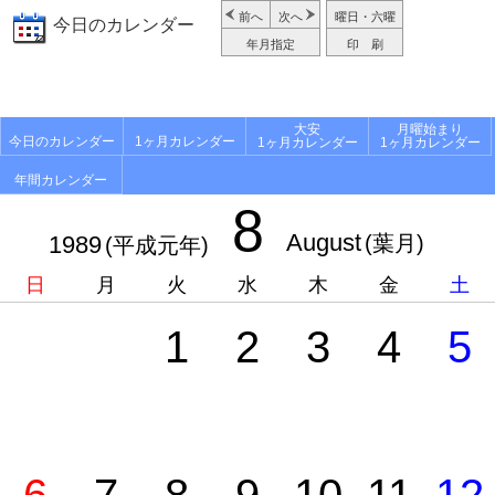
前へ
次へ
曜日・六曜
今日のカレンダー
年月指定
印 刷
大安
月曜始まり
今日のカレンダー
1ヶ月カレンダー
1ヶ月カレンダー
1ヶ月カレンダー
年間カレンダー
8
August
1989
(葉月)
(平成元年)
日
月
火
水
木
金
土
1
2
3
4
5