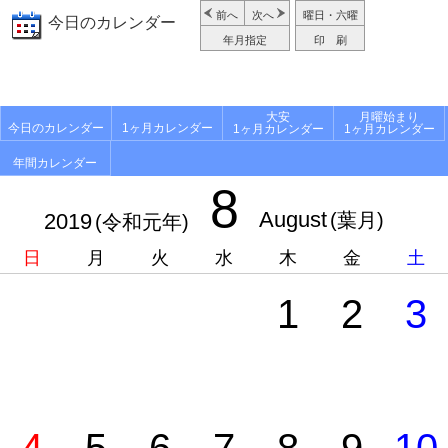
前へ
次へ
曜日・六曜
今日のカレンダー
年月指定
印 刷
大安
月曜始まり
今日のカレンダー
1ヶ月カレンダー
1ヶ月カレンダー
1ヶ月カレンダー
年間カレンダー
8
August
2019
(葉月)
(令和元年)
日
月
火
水
木
金
土
1
2
3