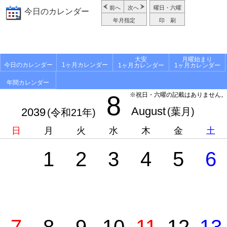
前へ
次へ
曜日・六曜
今日のカレンダー
年月指定
印 刷
大安
月曜始まり
今日のカレンダー
1ヶ月カレンダー
1ヶ月カレンダー
1ヶ月カレンダー
年間カレンダー
8
※祝日・六曜の記載はありません。
August
2039
(葉月)
(令和21年)
日
月
火
水
木
金
土
1
2
3
4
5
6