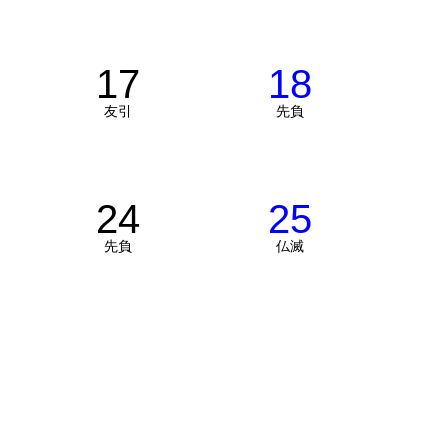
17
18
友引
先負
24
25
先負
仏滅