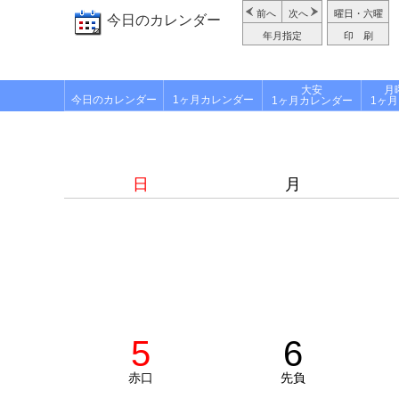
前へ
次へ
曜日・六曜
今日のカレンダー
年月指定
印 刷
大安
月
今日のカレンダー
1ヶ月カレンダー
1ヶ月カレンダー
1ヶ
日
月
5
6
赤口
先負