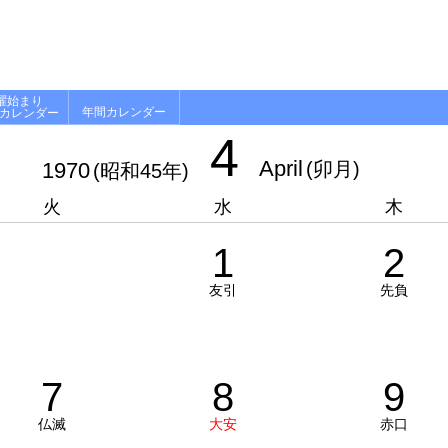
曜始まり
年間カレンダー
月カレンダー
4
April
1970
(卯月)
(昭和45年)
火
水
木
1
2
友引
先負
7
8
9
仏滅
大安
赤口