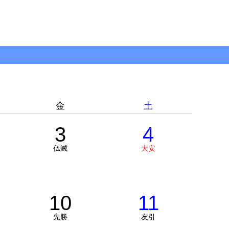
金
土
3
4
仏滅
大安
10
11
先勝
友引