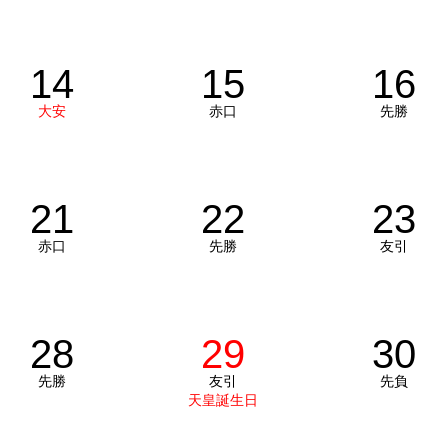
14
15
16
大安
赤口
先勝
21
22
23
赤口
先勝
友引
28
29
30
先勝
友引
先負
天皇誕生日