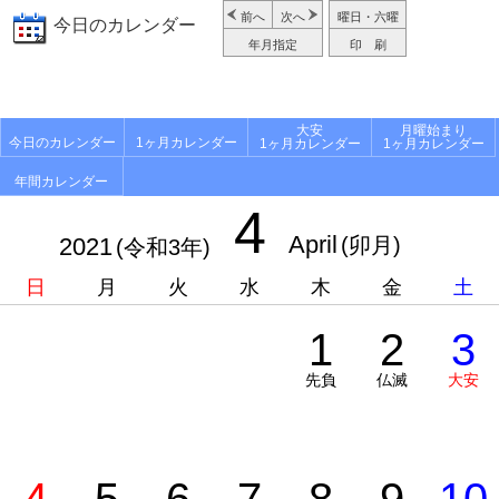
前へ
次へ
曜日・六曜
今日のカレンダー
年月指定
印 刷
大安
月曜始まり
今日のカレンダー
1ヶ月カレンダー
1ヶ月カレンダー
1ヶ月カレンダー
年間カレンダー
4
April
2021
(卯月)
(令和3年)
日
月
火
水
木
金
土
1
2
3
先負
仏滅
大安