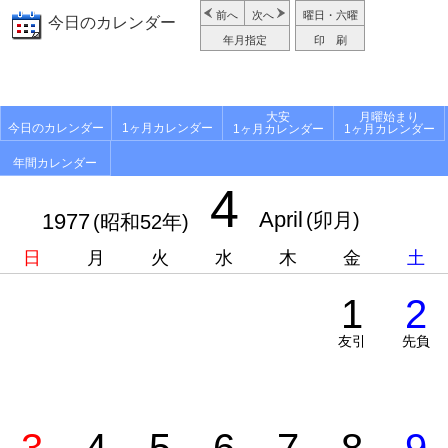
前へ
次へ
曜日・六曜
今日のカレンダー
年月指定
印 刷
大安
月曜始まり
今日のカレンダー
1ヶ月カレンダー
1ヶ月カレンダー
1ヶ月カレンダー
年間カレンダー
4
April
1977
(卯月)
(昭和52年)
日
月
火
水
木
金
土
1
2
友引
先負