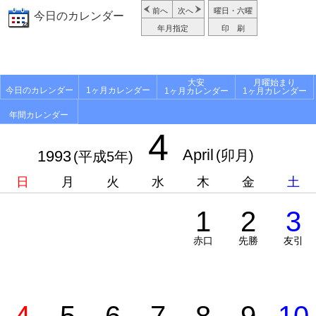
前へ
次へ
曜日・六曜
今日のカレンダー
年月指定
印 刷
大安
月曜始まり
今日のカレンダー
1ヶ月カレンダー
1ヶ月カレンダー
1ヶ月カレンダー
年間カレンダー
4
April
1993
(卯月)
(平成5年)
日
月
火
水
木
金
土
1
2
3
赤口
先勝
友引