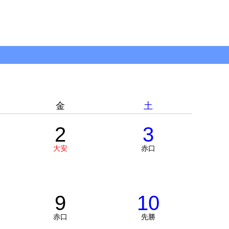
金
土
2
3
大安
赤口
9
10
赤口
先勝