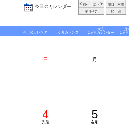
前へ
次へ
曜日・六曜
今日のカレンダー
年月指定
印 刷
大安
月
今日のカレンダー
1ヶ月カレンダー
1ヶ月カレンダー
1ヶ
日
月
4
5
先勝
友引