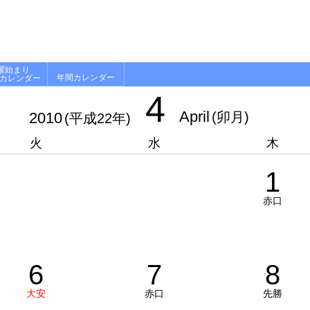
曜始まり
年間カレンダー
月カレンダー
4
April
2010
(卯月)
(平成22年)
火
水
木
1
赤口
6
7
8
大安
赤口
先勝