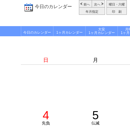
前へ
次へ
曜日・六曜
今日のカレンダー
年月指定
印 刷
大安
月
今日のカレンダー
1ヶ月カレンダー
1ヶ月カレンダー
1ヶ
日
月
4
5
先負
仏滅