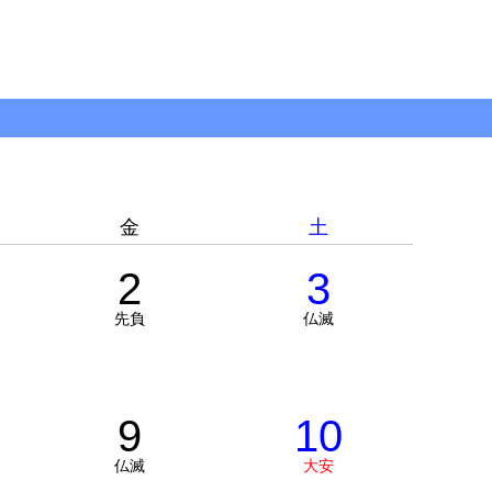
金
土
2
3
先負
仏滅
9
10
仏滅
大安