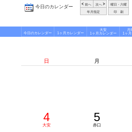
前へ
次へ
曜日・六曜
今日のカレンダー
年月指定
印 刷
大安
月
今日のカレンダー
1ヶ月カレンダー
1ヶ月カレンダー
1ヶ
日
月
4
5
大安
赤口