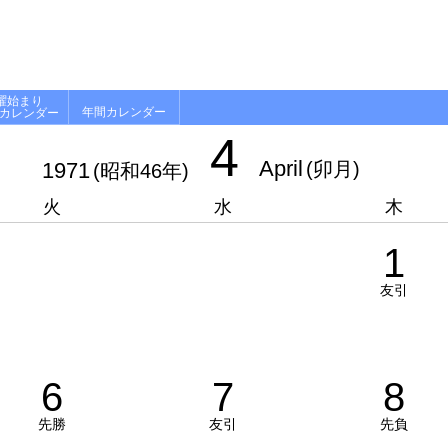
曜始まり
年間カレンダー
月カレンダー
4
April
1971
(卯月)
(昭和46年)
火
水
木
1
友引
6
7
8
先勝
友引
先負