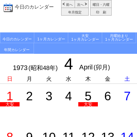
前へ
次へ
曜日・六曜
今日のカレンダー
年月指定
印 刷
大安
月曜始まり
今日のカレンダー
1ヶ月カレンダー
1ヶ月カレンダー
1ヶ月カレンダー
年間カレンダー
4
April
1973
(卯月)
(昭和48年)
日
月
火
水
木
金
土
1
2
3
4
5
6
7
大安
大安