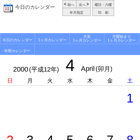
前へ
次へ
曜日・六曜
今日のカレンダー
年月指定
印 刷
大安
月曜始まり
今日のカレンダー
1ヶ月カレンダー
1ヶ月カレンダー
1ヶ月カレンダー
年間カレンダー
4
April
2000
(卯月)
(平成12年)
日
月
火
水
木
金
土
1