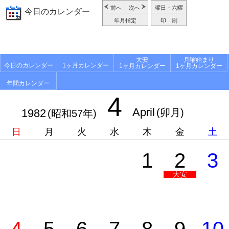
前へ
次へ
曜日・六曜
今日のカレンダー
年月指定
印 刷
大安
月曜始まり
今日のカレンダー
1ヶ月カレンダー
1ヶ月カレンダー
1ヶ月カレンダー
年間カレンダー
4
April
1982
(卯月)
(昭和57年)
日
月
火
水
木
金
土
1
2
3
大安