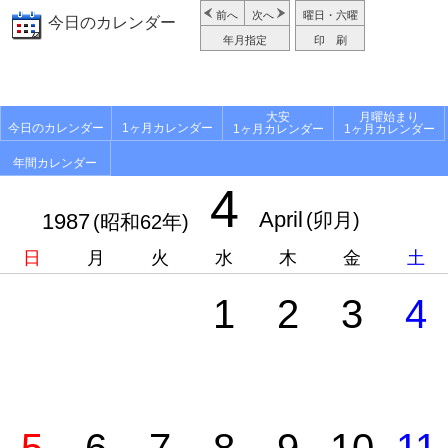
前へ
次へ
曜日・六曜
今日のカレンダー
年月指定
印 刷
大安
月曜始まり
今日のカレンダー
1ヶ月カレンダー
1ヶ月カレンダー
1ヶ月カレンダー
年間カレンダー
4
April
1987
(卯月)
(昭和62年)
日
月
火
水
木
金
土
1
2
3
4