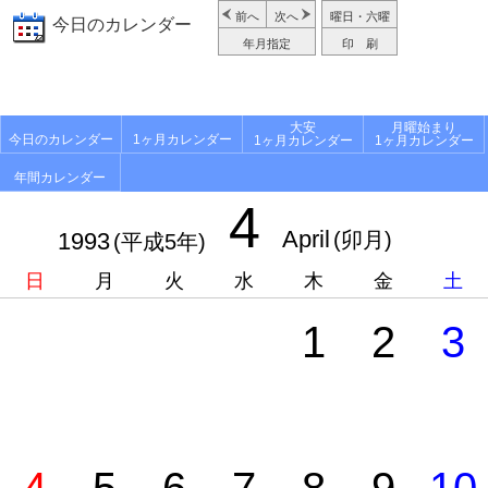
前へ
次へ
曜日・六曜
今日のカレンダー
年月指定
印 刷
大安
月曜始まり
今日のカレンダー
1ヶ月カレンダー
1ヶ月カレンダー
1ヶ月カレンダー
年間カレンダー
4
April
1993
(卯月)
(平成5年)
日
月
火
水
木
金
土
1
2
3