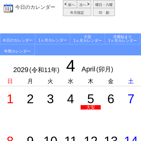
前へ
次へ
曜日・六曜
今日のカレンダー
年月指定
印 刷
大安
月曜始まり
今日のカレンダー
1ヶ月カレンダー
1ヶ月カレンダー
1ヶ月カレンダー
年間カレンダー
4
April
2029
(卯月)
(令和11年)
日
月
火
水
木
金
土
1
2
3
4
5
6
7
大安