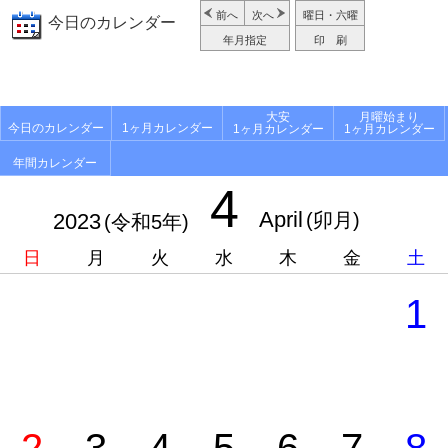
前へ
次へ
曜日・六曜
今日のカレンダー
年月指定
印 刷
大安
月曜始まり
今日のカレンダー
1ヶ月カレンダー
1ヶ月カレンダー
1ヶ月カレンダー
年間カレンダー
4
April
2023
(卯月)
(令和5年)
日
月
火
水
木
金
土
1